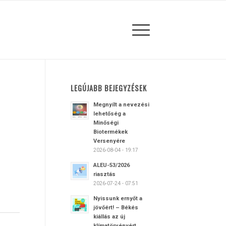
LEGÚJABB BEJEGYZÉSEK
Megnyílt a nevezési
lehetőség a
Minőségi
Biotermékek
Versenyére
2026-08-04 - 19:17
ALEU-53/2026
riasztás
2026-07-24 - 07:51
Nyissunk ernyőt a
jövőért! – Békés
kiállás az új
klímatörvényért