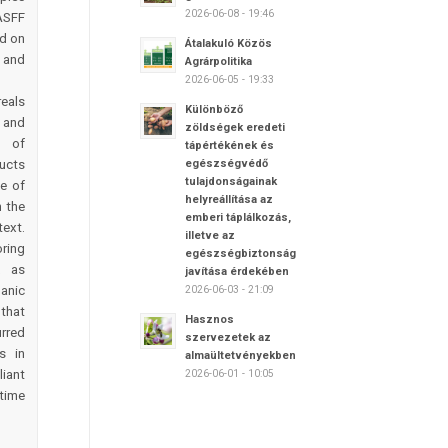
2026-06-08 - 19:46
ASFF
ed on
Átalakuló Közös
 and
Agrárpolitika
2026-06-05 - 19:33
eals
Különböző
 and
zöldségek eredeti
e of
tápértékének és
ucts
egészségvédő
tulajdonságainak
e of
helyreállítása az
 the
emberi táplálkozás,
ext.
illetve az
ring
egészségbiztonság
, as
javítása érdekében
anic
2026-06-03 - 21:09
 that
Hasznos
rred
szervezetek az
s in
almaültetvényekben
iant
2026-06-01 - 10:05
 time