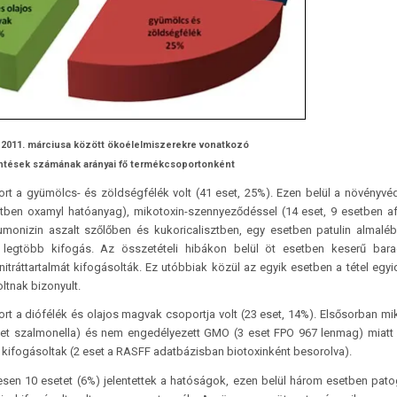
s 2011. márciusa között öko­élelmiszerekre vonatkozó
ntések számának arányai fő termékcsoportonként
t a gyümölcs- és zöldségfélék volt (41 eset, 25%). Ezen belül a növényvé
tben oxamyl hatóanyag), mikotoxin-szennyeződéssel (14 eset, 9 esetben afl
umonizin aszalt szőlőben és kukoricalisztben, egy esetben patulin almalé
 a legtöbb kifogás. Az összetételi hibákon belül öt esetben keserű bar
nitráttartalmát kifogásolták. Ez utóbbiak közül az egyik esetben a tétel egyi
ltnak bizonyult.
t a diófélék és olajos magvak csoportja volt (23 eset, 14%). Elsősorban mi
set szalmonella) és nem engedélyezett GMO (3 eset FPO 967 lenmag) miatt 
 kifogásoltak (2 eset a RASFF adatbázisban biotoxinként besorolva).
en 10 esetet (6%) jelentettek a hatóságok, ezen belül három esetben pat