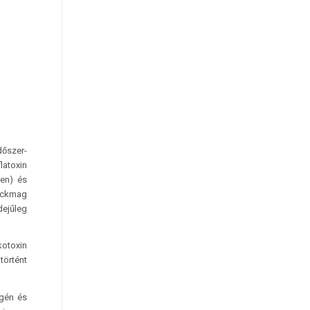
dőszer-
a­toxin
ben) és
ackmag
dejűleg
kotoxin
történt
ogén és