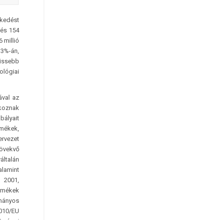
ekedést
lés 154
 millió
,3%-án,
rissebb
ológiai
ával az
koznak
bályait
rmékek,
ervezet
növekvő
általán
alamint
 2001,
rmékek
ományos
2010/EU