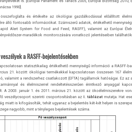
rányelveket is. [Európai Parlament és Tanács 2005, Európai Bizottság 2010, 
nácsa 1990].
összefoglalta és értékelte az ökológiai gazdálkodással előállított élelm
ére álló fontosabb információkat. Számszerű adatok, értékelhető mennyisé
Rapid Alert System for Food and Feed, RASFF), valamint az Európai Élel
övényvédőszer-maradékok monitorozására vonatkozó jelentéseiben található
 veszélyek a RASFF-bejelentésekben
 kapcsolatosan statisztikailag értékelhető mennyiségű információ a RASFF-b
árcius 21. között ökológiai termékekkel kapcsolatosan összesen 167 élelm
ió, valamint a rendszerhez csatlakozott (EFTA) tagállamok hatóságai. Ez az
karmánnyal és élelmiszerrel rendeltetésszerűen érintkező anyaggal kapc
lt. A 2003. január 1. és 2011. március 21. között az öko­élelmiszerekre vo
ő veszélycsoport szerinti csoportosításban az
I. táblázat
mutatja. Hat es
 miatt is kifogásolták, tehát ugyanaz a bejelentés két-két helyen is szerepel
zege nagyobb, mint a tényleges bejelentések száma.