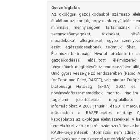
Összefoglalás
Az ökológiai gazdálkodásból származó élelm
általában azt tartjuk, hogy azok egyáltalán n
minimális mennyiségben tartalmaznak mikr
szennyezőanyagokat, toxinokat, növény
maradékokat, allergéneket, egyéb szennyez
ezért egészségesebbnek tekintjük őket
Élelmiszer-biztonsági Hivatal áttekintette a
gazdálkodással előállított élelmiszerek
tényezőinek megítéléséhez rendelkezésére álló
Unió gyors veszélyjelző rendszerében (Rapid A
for Food and Feed, RASFF), valamint az Európai
biztonsági Hatóság (EFSA) 2007. és 
növényvédőszer-maradékok monito- ringjára
tagállami jelentéseiben megtalálható 
információkat. A 2003. január 1. és 2011. március
időszakban a RASFF-esetek mintegy 0,
kapcsolatos az ökológiai élelmiszerekkel. A 
termékekkel való konkrét számszerű össze-has
RASFF-bejelentések információi nem adnak l
mivel azokban nem szerepel a megfelelőnek min