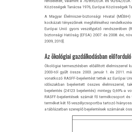
rendeleteit, valamint a 76/895/EGK és 90/642/EGK i
Közösségek Tanácsa 1976, Európai Közösségek Ta
A Magyar Élelmiszer-biztonsági Hivatal (MÉBiH) 
kockázati tényezőinek megítéléséhez rendelkezés
Európai Unió gyors veszélyjelző rendszerében (
biztonsági Hatóság (EFSA) 2007. és 2008. évi, n
2009, 2010].
Az ökológiai gazdálkodásban előforduló
Ökológiai termesztésben előállított élelmiszerrel
2003-tól gyűlt össze. 2003. január 1. és 2011. m
vonatkozó RASFF-bejelentést tettek az Európai Un
időszakban bejelentett összes élelmiszerrel, ta
bejelentés (24123 bejelentés) mintegy 0,69%-a vo
RASFF-bejelentések számát fő termékcsoport és f
terméket két fő veszélycsoportba tartozó hiányosság
a táblázatban szereplő bejelentések számának öss