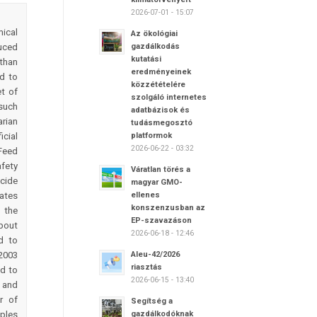
2026-07-01 - 15:07
mical
Az ökológiai
uced
gazdálkodás
kutatási
than
eredményeinek
d to
közzétételére
t of
szolgáló internetes
such
adatbázisok és
rian
tudásmegosztó
cial
platformok
2026-06-22 - 03:32
Feed
afety
Váratlan törés a
cide
magyar GMO-
ates
ellenes
konszenzusban az
f the
EP-szavazáson
bout
2026-06-18 - 12:46
d to
 2003
Aleu-42/2026
riasztás
ed to
2026-06-15 - 13:40
 and
r of
Segítség a
ples
gazdálkodóknak