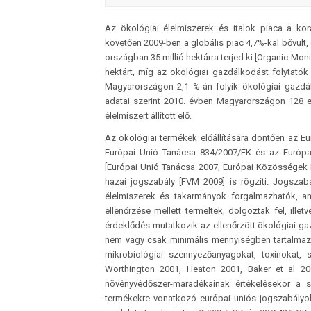
Az ökológiai élelmiszerek és italok piaca a ko
követően 2009-ben a globális piac 4,7%-kal bővült, 
országban 35 millió hektárra terjed ki [Organic Mon
hektárt, míg az ökológiai gazdálkodást folytatók
Magyarországon 2,1 %-án folyik ökológiai gazdá
adatai szerint 2010. évben Magyarországon 128 e
élelmiszert állított elő.
Az ökológiai termékek előállítására döntően az E
Európai Unió Tanácsa 834/2007/EK és az Európa
[Európai Unió Tanácsa 2007, Európai Közösségek Biz
hazai jogszabály [FVM 2009] is rögzíti. Jogszab
élelmiszerek és takarmányok forgalmazhatók, ame
ellenőrzése mellett termeltek, dolgoztak fel, ill
érdeklődés mutatkozik az ellenőrzött ökológiai g
nem vagy csak minimális mennyiségben tartalmazna
mikrobiológiai szennyezőanyagokat, toxinokat,
Worthington 2001, Heaton 2001, Baker et al 20
növényvédőszer-maradékainak értékelésekor a sp
termékekre vonatkozó európai uniós jogszabályok