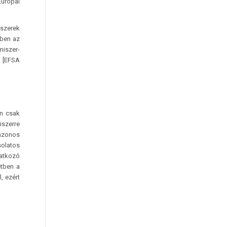
Európai
iszerek
gben az
miszer-
k [EFSA
an csak
iszerre
 azonos
solatos
natkozó
etben a
, ezért