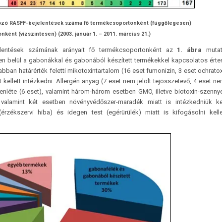
ozó RASFF-bejelentések száma fő termékcsoportonként (függőlegesen)
nként (vízszintesen) (2003. január 1. – 2011. március 21.)
elen­tések számának arányait fő termékcsoportonként az
1. ábra
mutat
n belül a gabonákkal és gabonából készített termékekkel kapcsolatos érte
ban határérték feletti mikotoxintartalom (16 eset fumonizin, 3 eset ochratox
 kellett intézkedni. Allergén anyag (7 eset nem jelölt tejösszetevő, 4 eset nem
elenléte (6 eset), valamint három-három esetben GMO, illetve biotoxin-szenn
alamint két esetben növényvédőszer-maradék miatt is intézkedniük kel
rzékszervi hiba) és idegen test (egérürülék) miatt is kifogásolni kell