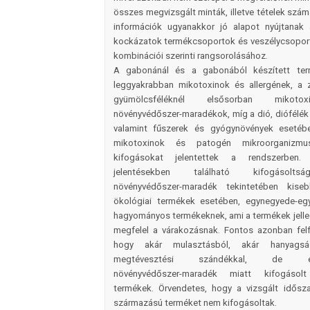
összes megvizsgált minták, illetve tételek szá
információk ugyanakkor jó alapot nyújtanak 
kockázatok termékcsoportok és veszélycsopor
kombinációi szerinti rangsorolásához.
A gabonánál és a gabonából készített ter
leggyakrabban mikotoxinok és allergének, a 
gyümölcsféléknél elsősorban miko­t
növényvédőszer-maradékok, míg a dió, diófélék
valamint fűszerek és gyógynövények esetéb
mikotoxinok és patogén mikroorganizmu
kifogásokat jelentettek a rendszerben
jelentésekben található kifogásolts
növényvédőszer-maradék tekintetében kise
ökológiai termékek esetében, egynegyede-e
hagyományos termékeknek, ami a termékek jelle
megfelel a várakozásnak. Fontos azonban felfi
hogy akár mulasztásból, akár hanyagsá
megtévesztési szándékkal, de előf
növényvédőszer-maradék miatt kifogásolt
termékek. Örvendetes, hogy a vizsgált idősz
származású terméket nem kifogásoltak.