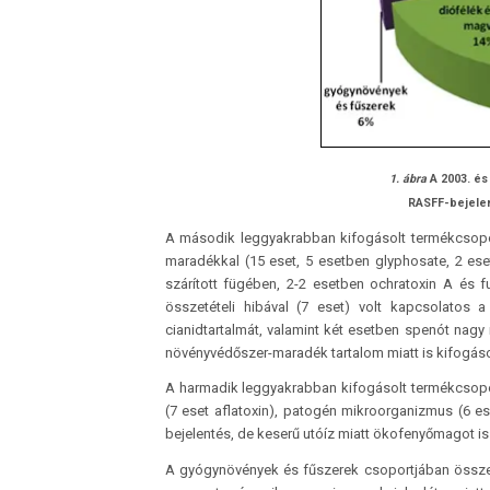
1. ábra
A 2003. é
RASFF-bejele
A második leggyakrabban kifogásolt termékcsopor
maradékkal (15 eset, 5 esetben glyphosate, 2 ese
szárított fügében, 2-2 esetben ochratoxin A és f
összetételi hibával (7 eset) volt kapcsolatos
cianidtartalmát, valamint két esetben spenót nagy 
növényvédőszer-maradék tartalom miatt is kifogáso
A harmadik leggyakrabban kifogásolt termékcsopor
(7 eset aflatoxin), patogén mikroorganizmus (6 e
bejelentés, de keserű utóíz miatt ökofenyőmagot is
A gyógynövények és fűszerek csoportjában összes