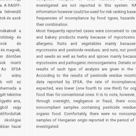
ma. A RASFF-
investigated are not reported in this system. R
a felmerülő
information however could be used for risk ranking bas
tok és azok
frequencies of incompliance by food types, hazards
their combination.
mékeknél a
Most frequently reported cases were concerned to cer
zöldség- és
and bakery products mainly because of mycotoxins
oxinok és
allergens; fruits and vegetables mainly becaus
 és magvak,
mycotoxins and pesticide residues; and nuts, nut prod
en döntően
and seeds as well as herbs and spices mainly becaus
sok miatti
mycotoxins and pathogenic microorganisms. Details on
. Az EFSA
results of such type of analysis are given in the t
ági arány
According to the results of pesticide residue monito
bb volt az
data reported by EFSA, the rate of incompliance
gyharmada a
expected, was lower (one fourth to one third) for org
gét tekintve
food than for conventional ones. It is to note, however,
gyelni arra,
through oversight, negligence or fraud, there occu
gból vagy
noncompliant samples containing pesticide residue
ordultak
organic food. Comfortably, there were no noncompl
 ökológiai
samples of Hungarian origin reported in the period of
akban hazai
investigated.