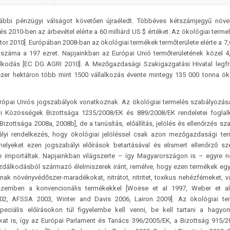
rábbi pénzügyi válságot követően újraéledt. Többéves kétszámjegyű növ
és 2010-ben az árbevétel elérte a 60 milliárd US $ értéket. Az ökológiai terme
itor 2010]. Európában 2008-ban az ökológiai termékek termőterülete elérte a 7,6
 száma a 197 ezret. Napjainkban az Európai Unió termőterületének közel 4
lkodás [EC DG AGRI 2010]. A Mezőgazdasági Szakigazgatási Hivatal legf
zer hektáron több mint 1500 vállalkozás évente mintegy 135 000 tonna ök
urópai Uniós jogszabályok vonatkoznak. Az ökológiai termelés szabályozás
i Közösségek Bizottsága 1235/2008/EK és 889/2008/EK rendeletei foglal
ottsága 2008a, 2008b], de a tanúsítás, előállítás, jelölés és ellenőrzés sza
ályi rendelkezés, hogy ökológiai jelöléssel csak azon mezőgazdasági te
lyeket ezen jogszabályi előírások betartásával és elismert ellenőrző sz
etve importáltak. Napjainkban világszerte – így Magyarországon is – egyre 
azdálkodásból származó élelmiszerek iránt, remélve, hogy ezen termékek egy
k növényvédőszer-maradékokat, nitrátot, nitritet, toxikus nehézfémeket, v
 szemben a konvencionális termékekkel [Woëse et al 1997, Weber et al
02, AFSSA 2003, Winter and Davis 2006, Lairon 2009]. Az ökológiai te
eciális előírásokon túl figyelembe kell venni, be kell tartani a hagy
at is, így az Európai Parlament és Tanács 396/2005/EK, a Bizottság 915/