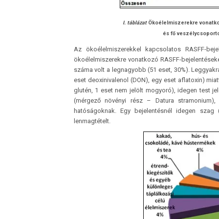
I. táblázat
Ökoélelmiszerekre vonatk
és fő veszélycsoporto
Az ökoélelmiszerekkel kapcsolatos RASFF-be­j
ökoélelmiszerekre vonatkozó RASFF-bejelentéseke
száma volt a legnagyobb (51 eset, 30%). Leggyakrab
eset deoxinivalenol (DON), egy eset aflatoxin) miatt
glutén, 1 eset nem jelölt mogyoró), idegen test j
(mérgező növényi rész – Datura stramonium), v
hatóságoknak. Egy bejelentésnél idegen szag (é
lenmagtételt.