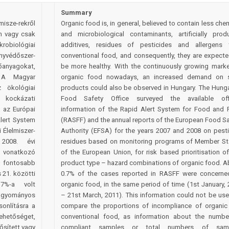
Summary
isze-rekről
Organic food is, in general, believed to contain less che
em vagy csak
and microbiological contaminants, artificially prod
obiológiai
additives, residues of pesticides and allergens 
védőszer-
conventional food, and consequently, they are expecte
őanyagokat,
be more healthy. With the continuously growing marke
. A Magyar
organic food nowadays, an increased demand on 
z ökológiai
products could also be observed in Hungary. The Hunga
 kockázati
Food Safety Office surveyed the available offi
, az Európai
information of the Rapid Alert System for Food and 
lert System
(RASFF) and the annual reports of the European Food S
 Élelmiszer-
Authority (EFSA) for the years 2007 and 2008 on pesti
2008. évi
residues based on monitoring programs of Member St
 vonatkozó
of the European Union, for risk based prioritisation o
fontosabb
product type – hazard combinations of organic food. A
 21. közötti
0.7% of the cases reported in RASFF were concerne
7%-a volt
organic food, in the same period of time (1st January,
hagyományos
– 21st March, 2011). This information could not be us
onlításra a
compare the proportions of incompliance of organic
ehetőséget,
conventional food, as information about the numbe
ősített vagy
compliant samples or total numbers of sam