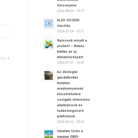
Versenyére
2026-08-04 - 19:17
ALEU-53/2026
riasztás
2026-07-24 - 07:51
Nyissunk ernyőt a
jövőért! – Békés
kiállás az új
klímatörvényért
l 7 / 7
2026-07-01 - 15:07
Az ökológiai
gazdálkodás
kutatási
eredményeinek
közzétételére
szolgáló internetes
adatbázisok és
tudásmegosztó
platformok
2026-06-22 - 03:32
Váratlan törés a
magyar GMO-