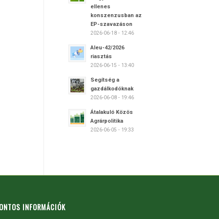
ellenes
konszenzusban az
EP-szavazáson
2026-06-18 - 12:46
Aleu-42/2026
riasztás
2026-06-15 - 13:40
Segítség a
gazdálkodóknak
2026-06-08 - 19:46
Átalakuló Közös
Agrárpolitika
2026-06-05 - 19:33
ONTOS INFORMÁCIÓK