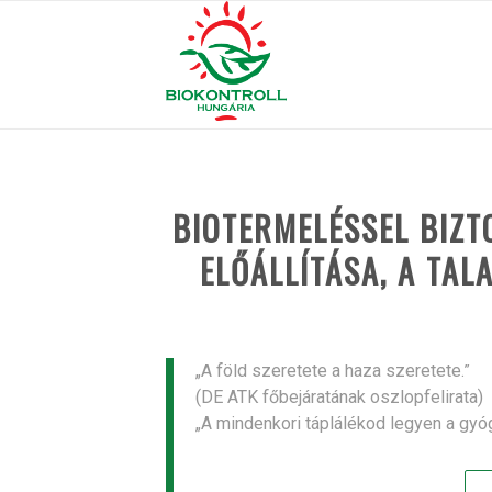
BIOTERMELÉSSEL BIZT
ELŐÁLLÍTÁSA, A TAL
„A föld szeretete a haza szeretete.”
(DE ATK főbejáratának oszlopfelirata)
„A mindenkori táplálékod legyen a gyó