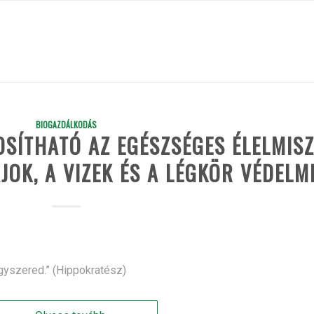
BIOGAZDÁLKODÁS
OSÍTHATÓ AZ EGÉSZSÉGES ÉLELMIS
AJOK, A VIZEK ÉS A LÉGKÖR VÉDELM
gyszered.” (Hippokratész)