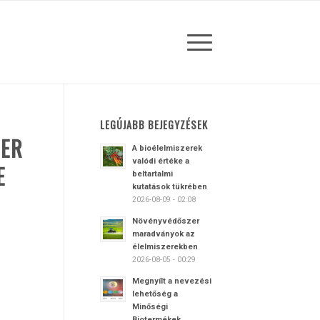
LEGÚJABB BEJEGYZÉSEK
ZER
A bioélelmiszerek
valódi értéke a
E
beltartalmi
kutatások tükrében
2026-08-09 - 02:08
Növényvédőszer
maradványok az
élelmiszerekben
2026-08-05 - 00:29
Megnyílt a nevezési
lehetőség a
Minőségi
Biotermékek