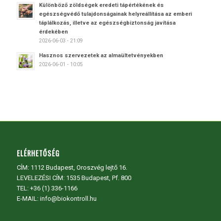
Különböző zöldségek eredeti tápértékének és
egészségvédő tulajdonságainak helyreállítása az emberi
táplálkozás, illetve az egészségbiztonság javítása
érdekében
2026-06-03 - 21:09
Hasznos szervezetek az almaültetvényekben
2026-06-01 - 10:05
ELÉRHETŐSÉG
CÍM:
1112 Budapest, Oroszvég lejtő 16.
LEVELEZÉSI CÍM: 1535 Budapest, Pf. 800
TEL:
+36 (1) 336-1166
E-MAIL: info@biokontroll.hu