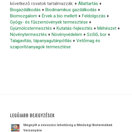
következő rovatok tartalmazzák: ♦
Állattartás
♦
Biogazdálkodás
♦
Biodinamikus gazdálkodás
♦
Biomozgalom
♦
Érvek a bio mellett
♦
Feldolgozás
♦
Gyógy- és fűszernövények termesztése
♦
Gyümölcstermesztés
♦
Kutatás-fejlesztés
♦
Méhészet
♦
Növénytermesztés
♦
Növényvédelem
♦
Szőlő, bor
♦
Talajjavítás, tápanyagutánpótlás
♦
Vetőmag és
szaporítóanyagok termesztése
LEGÚJABB BEJEGYZÉSEK
Megnyílt a nevezési lehetőség a Minőségi Biotermékek
Versenyére