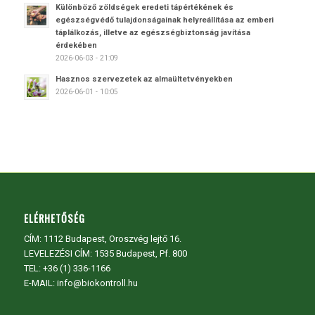
Különböző zöldségek eredeti tápértékének és
egészségvédő tulajdonságainak helyreállítása az emberi
táplálkozás, illetve az egészségbiztonság javítása
érdekében
2026-06-03 - 21:09
Hasznos szervezetek az almaültetvényekben
2026-06-01 - 10:05
ELÉRHETŐSÉG
CÍM:
1112 Budapest, Oroszvég lejtő 16.
LEVELEZÉSI CÍM: 1535 Budapest, Pf. 800
TEL:
+36 (1) 336-1166
E-MAIL: info@biokontroll.hu