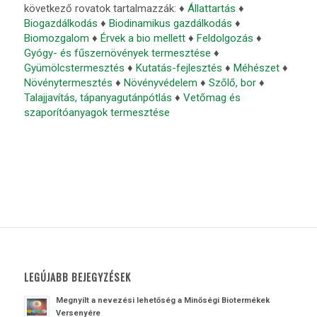
következő rovatok tartalmazzák: ♦
Állattartás
♦
Biogazdálkodás
♦
Biodinamikus gazdálkodás
♦
Biomozgalom
♦
Érvek a bio mellett
♦
Feldolgozás
♦
Gyógy- és fűszernövények termesztése
♦
Gyümölcstermesztés
♦
Kutatás-fejlesztés
♦
Méhészet
♦
Növénytermesztés
♦
Növényvédelem
♦
Szőlő, bor
♦
Talajjavítás, tápanyagutánpótlás
♦
Vetőmag és
szaporítóanyagok termesztése
LEGÚJABB BEJEGYZÉSEK
Megnyílt a nevezési lehetőség a Minőségi Biotermékek
Versenyére