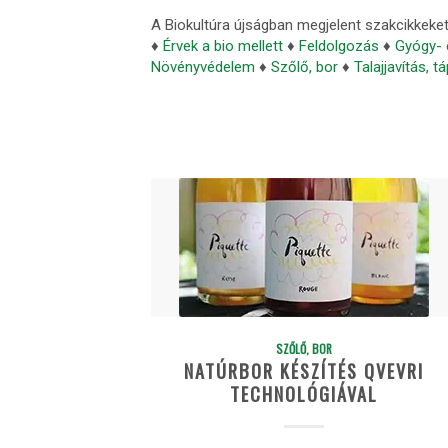
A Biokultúra újságban megjelent szakcikkeke
♦
Érvek a bio mellett
♦
Feldolgozás
♦
Gyógy- 
Növényvédelem
♦
Szőlő, bor
♦
Talajjavítás, 
SZŐLŐ, BOR
NATÚRBOR KÉSZÍTÉS QVEVRI
TECHNOLÓGIÁVAL