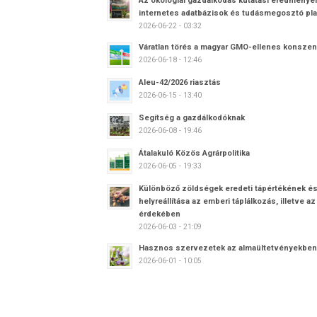
Az ökológiai gazdálkodás kutatási eredménye
internetes adatbázisok és tudásmegosztó pl
2026-06-22 - 03:32
Váratlan törés a magyar GMO-ellenes konsz
2026-06-18 - 12:46
Aleu-42/2026 riasztás
2026-06-15 - 13:40
Segítség a gazdálkodóknak
2026-06-08 - 19:46
Átalakuló Közös Agrárpolitika
2026-06-05 - 19:33
Különböző zöldségek eredeti tápértékének é
helyreállítása az emberi táplálkozás, illetve 
érdekében
2026-06-03 - 21:09
Hasznos szervezetek az almaültetvényekben
2026-06-01 - 10:05