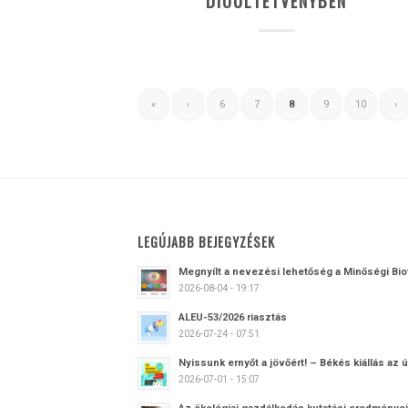
DIÓÜLTETVÉNYBEN
«
‹
6
7
8
9
10
›
LEGÚJABB BEJEGYZÉSEK
Megnyílt a nevezési lehetőség a Minőségi Bi
2026-08-04 - 19:17
ALEU-53/2026 riasztás
2026-07-24 - 07:51
Nyissunk ernyőt a jövőért! – Békés kiállás az ú
2026-07-01 - 15:07