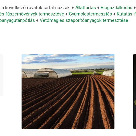
t a következő rovatok tartalmazzák: ♦
Állattartás
♦
Biogazdálkodás
és fűszernövények termesztése
♦
Gyümölcstermesztés
♦
Kutatás-f
tápanyagutánpótlás
♦
Vetőmag és szaporítóanyagok termesztése