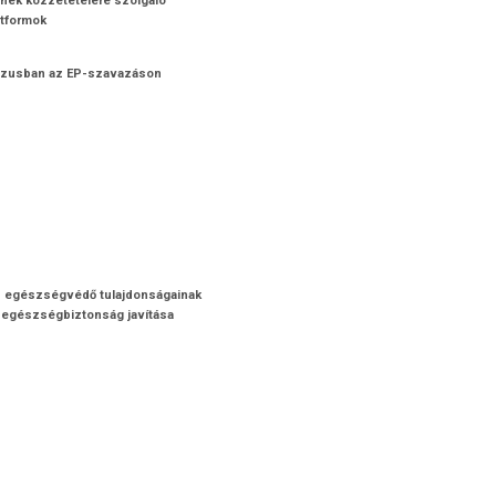
inek közzétételére szolgáló
atformok
enzusban az EP-szavazáson
s egészségvédő tulajdonságainak
az egészségbiztonság javítása