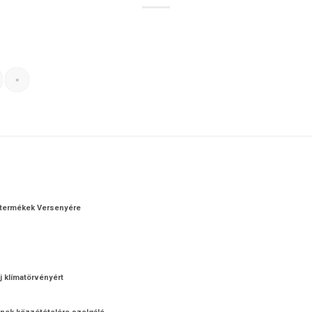
»
otermékek Versenyére
j klímatörvényért