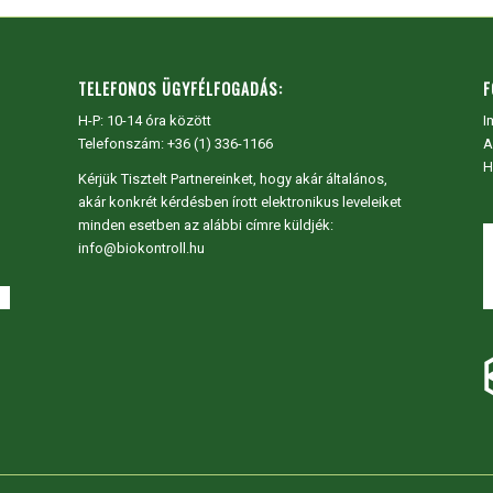
TELEFONOS ÜGYFÉLFOGADÁS:
F
H-P: 10-14 óra között
I
Telefonszám: +36 (1) 336-1166
A
H
Kérjük Tisztelt Partnereinket, hogy akár általános,
akár konkrét kérdésben írott elektronikus leveleiket
minden esetben az alábbi címre küldjék:
info@biokontroll.hu